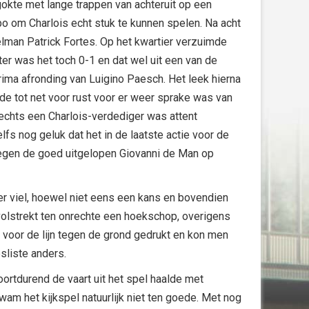
 gokte met lange trappen van achteruit op een
o om Charlois echt stuk te kunnen spelen. Na acht
lman Patrick Fortes. Op het kwartier verzuimde
ter was het toch 0-1 en dat wel uit een van de
ma afronding van Luigino Paesch. Het leek hierna
de tot net voor rust voor er weer sprake was van
slechts een Charlois-verdediger was attent
s nog geluk dat het in de laatste actie voor de
tegen de goed uitgelopen Giovanni de Man op
er viel, hoewel niet eens een kans en bovendien
olstrekt ten onrechte een hoekschop, overigens
n voor de lijn tegen de grond gedrukt en kon men
sliste anders.
oortdurend de vaart uit het spel haalde met
kwam het kijkspel natuurlijk niet ten goede. Met nog