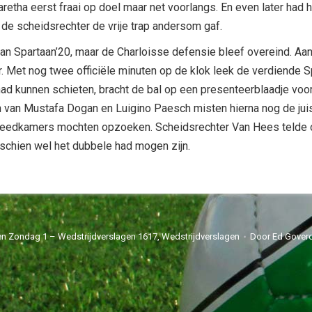
etha eerst fraai op doel maar net voorlangs. En even later had h
 de scheidsrechter de vrije trap andersom gaf.
van Spartaan’20, maar de Charloisse defensie bleef overeind. A
. Met nog twee officiële minuten op de klok leek de verdiende Sp
had kunnen schieten, bracht de bal op een presenteerblaadje voor 
van Mustafa Dogan en Luigino Paesch misten hierna nog de juiste 
leedkamers mochten opzoeken. Scheidsrechter Van Hees telde over
isschien wel het dubbele had mogen zijn.
en Zondag 1 – Wedstrijdverslagen 1617
,
Wedstrijdverslagen
Door
Ed Gover