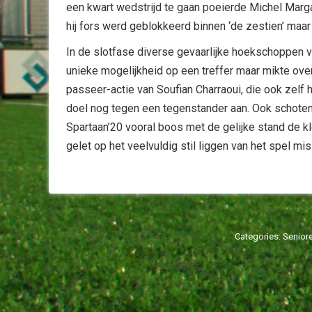
een kwart wedstrijd te gaan poeierde Michel Margar
hij fors werd geblokkeerd binnen ‘de zestien’ maar
In de slotfase diverse gevaarlijke hoekschoppen 
unieke mogelijkheid op een treffer maar mikte over
passeer-actie van Soufian Charraoui, die ook zelf 
doel nog tegen een tegenstander aan. Ook schoten 
Spartaan’20 vooral boos met de gelijke stand de k
gelet op het veelvuldig stil liggen van het spel m
Categories:
Senior