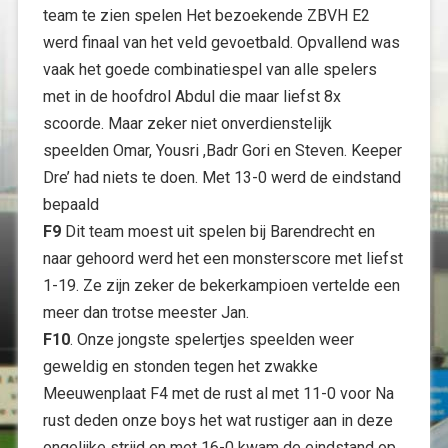
team te zien spelen Het bezoekende ZBVH E2
werd finaal van het veld gevoetbald. Opvallend was
vaak het goede combinatiespel van alle spelers
met in de hoofdrol Abdul die maar liefst 8x
scoorde. Maar zeker niet onverdienstelijk
speelden Omar, Yousri ,Badr Gori en Steven. Keeper
Dre’ had niets te doen. Met 13-0 werd de eindstand
bepaald
F9
Dit team moest uit spelen bij Barendrecht en
naar gehoord werd het een monsterscore met liefst
1-19. Ze zijn zeker de bekerkampioen vertelde een
meer dan trotse meester Jan.
F10
. Onze jongste spelertjes speelden weer
geweldig en stonden tegen het zwakke
Meeuwenplaat F4 met de rust al met 11-0 voor Na
rust deden onze boys het wat rustiger aan in deze
ongelijke strijd en met 16-0 kwam de eindstand op