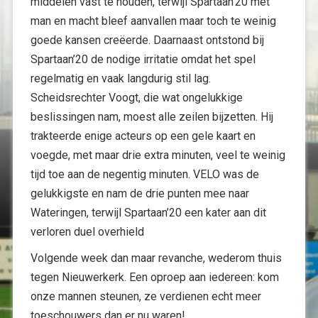
middelen vast te houden, terwijl Spartaan’20 met
man en macht bleef aanvallen maar toch te weinig
goede kansen creëerde. Daarnaast ontstond bij
Spartaan’20 de nodige irritatie omdat het spel
regelmatig en vaak langdurig stil lag.
Scheidsrechter Voogt, die wat ongelukkige
beslissingen nam, moest alle zeilen bijzetten. Hij
trakteerde enige acteurs op een gele kaart en
voegde, met maar drie extra minuten, veel te weinig
tijd toe aan de negentig minuten. VELO was de
gelukkigste en nam de drie punten mee naar
Wateringen, terwijl Spartaan’20 een kater aan dit
verloren duel overhield
Volgende week dan maar revanche, wederom thuis
tegen Nieuwerkerk. Een oproep aan iedereen: kom
onze mannen steunen, ze verdienen echt meer
toeschouwers dan er nu waren!