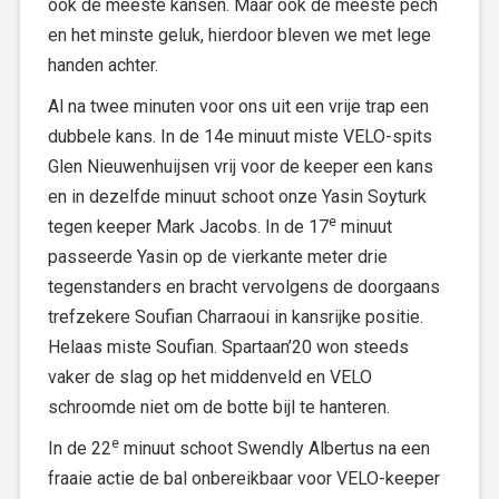
ook de meeste kansen. Maar ook de meeste pech
en het minste geluk, hierdoor bleven we met lege
handen achter.
Al na twee minuten voor ons uit een vrije trap een
dubbele kans. In de 14e minuut miste VELO-spits
Glen Nieuwenhuijsen vrij voor de keeper een kans
en in dezelfde minuut schoot onze Yasin Soyturk
e
tegen keeper Mark Jacobs. In de 17
minuut
passeerde Yasin op de vierkante meter drie
tegenstanders en bracht vervolgens de doorgaans
trefzekere Soufian Charraoui in kansrijke positie.
Helaas miste Soufian. Spartaan’20 won steeds
vaker de slag op het middenveld en VELO
schroomde niet om de botte bijl te hanteren.
e
In de 22
minuut schoot Swendly Albertus na een
fraaie actie de bal onbereikbaar voor VELO-keeper