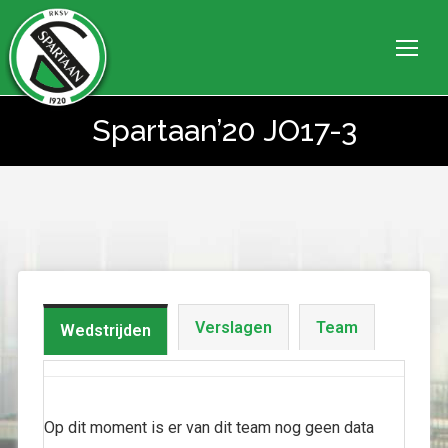
Spartaan’20 JO17-3
Je bent hier:
Verslagen
Team
Wedstrijden
Op dit moment is er van dit team nog geen data