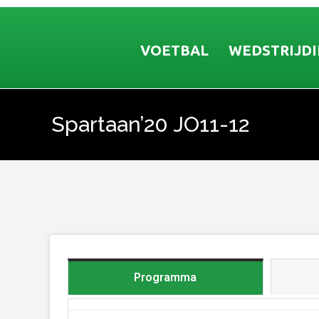
VOETBAL
WEDSTRIJD
Spartaan’20 JO11-12
Je bent hier:
Programma