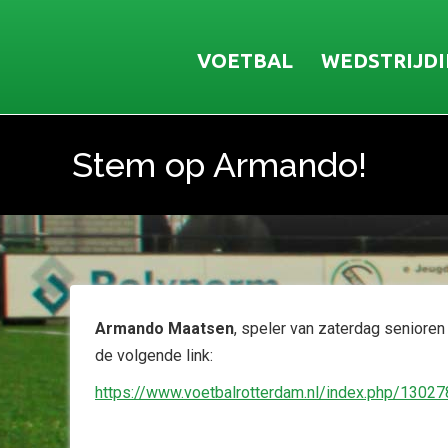
VOETBAL
WEDSTRIJD
Stem op Armando!
Je bent hier:
Armando Maatsen
, speler van zaterdag seniore
de volgende link:
https://www.voetbalrotterdam.nl/index.php/13027