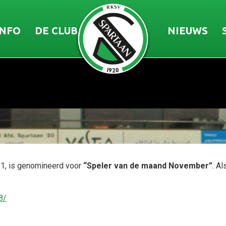
INFO
DE CLUB
NIEUWS
n 1, is genomineerd voor
“Speler van de maand November”
. A
8/