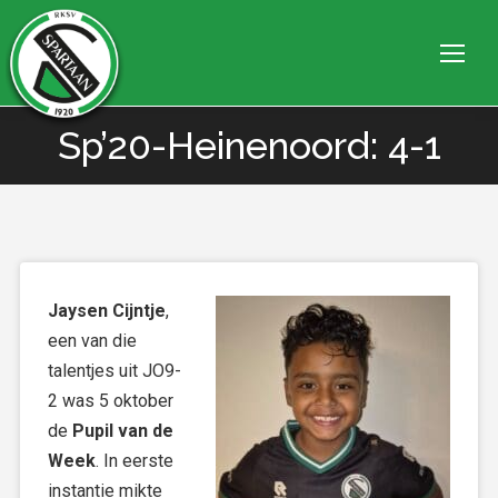
Sp’20-Heinenoord: 4-1
Je bent hier:
Jaysen Cijntje
,
een van die
talentjes uit JO9-
2 was 5 oktober
de
Pupil van de
Week
. In eerste
instantie mikte