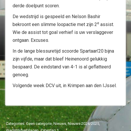
derde doelpunt scoren.
De wedstrijd is gespeeld en Nelson Bashir
e
bekroont een slimme loopactie met zijn 2
assist.
Wie de assist tot goal verhief is uw verslaggever
ontgaan. Excuses.
In de lange blessuretijd scoorde Spartaan’20 bijna
zijn vijfde, maar dat bleef Heinenoord gelukkig
bespaard. De eindstand van 4-1 is al geflatteerd
genoeg.
Volgende week DCV uit, in Krimpen aan den IJssel.
Categories:
Geen categorie
,
Nieuws
,
Nieuws 2024/2025
,
Wedstrijdverslagen
,
Zaterdag 1