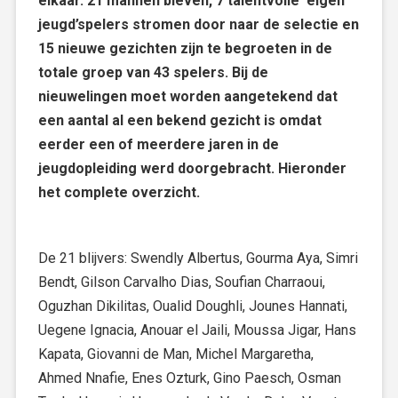
elkaar. 21 mannen bleven, 7 talentvolle ‘eigen
jeugd’spelers stromen door naar de selectie en
15 nieuwe gezichten zijn te begroeten in de
totale groep van 43 spelers. Bij de
nieuwelingen moet worden aangetekend dat
een aantal al een bekend gezicht is omdat
eerder een of meerdere jaren in de
jeugdopleiding werd doorgebracht. Hieronder
het complete overzicht.
De 21 blijvers: Swendly Albertus, Gourma Aya, Simri
Bendt, Gilson Carvalho Dias, Soufian Charraoui,
Oguzhan Dikilitas, Oualid Doughli, Jounes Hannati,
Uegene Ignacia, Anouar el Jaili, Moussa Jigar, Hans
Kapata, Giovanni de Man, Michel Margaretha,
Ahmed Nnafie, Enes Ozturk, Gino Paesch, Osman