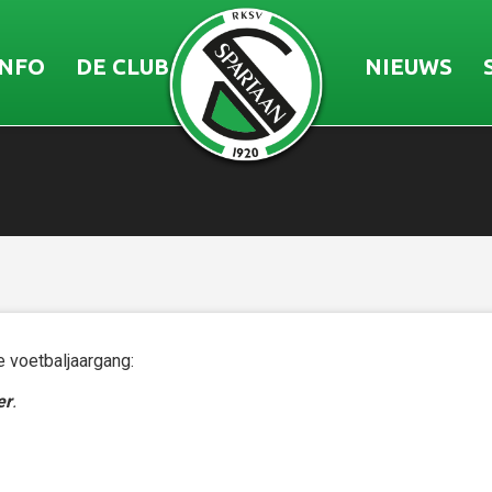
INFO
DE CLUB
NIEUWS
 voetbaljaargang:
er
.