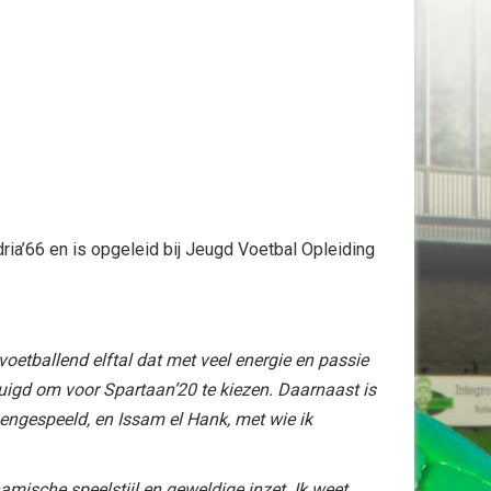
ria’66 en is opgeleid bij Jeugd Voetbal Opleiding
oetballend elftal dat met veel energie en passie
rtuigd om voor Spartaan’20 te kiezen. Daarnaast is
engespeeld, en Issam el Hank, met wie ik
namische speelstijl en geweldige inzet. Ik weet