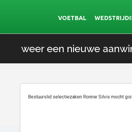
VOETBAL
WEDSTRIJD
weer een nieuwe aanwi
Je bent hier:
Bestuurslid selectiezaken Ronnie Silvis mocht gi