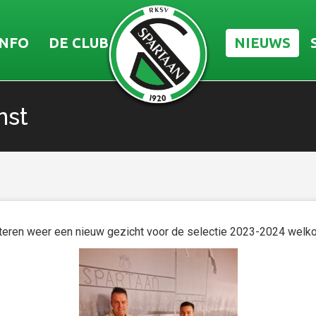
INFO
DE CLUB
NIEUWS
nst
steren weer een nieuw gezicht voor de selectie 2023-2024 welk