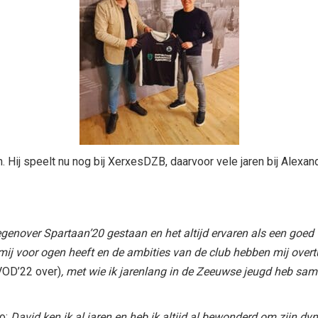
ij speelt nu nog bij XerxesDZB, daarvoor vele jaren bij Alexand
genover Spartaan’20 gestaan en het altijd ervaren als een goed v
or mij voor ogen heeft en de ambities van de club hebben mij ove
VOD’22 over)
, met wie ik jarenlang in de Zeeuwse jeugd heb sam
to:
David ken ik al jaren en heb ik altijd al bewonderd om zijn dy