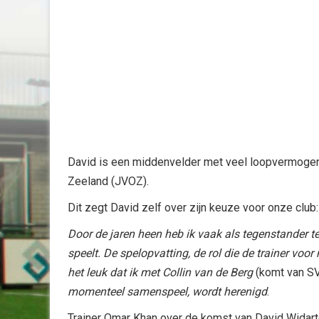
David is een middenvelder met veel loopvermogen. H
Zeeland (JVOZ).
Dit zegt David zelf over zijn keuze voor onze club:
Door de jaren heen heb ik vaak als tegenstander te
speelt. De spelopvatting, de rol die de trainer vo
het leuk dat ik met Collin van de Berg
(komt van S
momenteel samenspeel, wordt herenigd
.
Trainer Omar Khan over de komst van David Widar