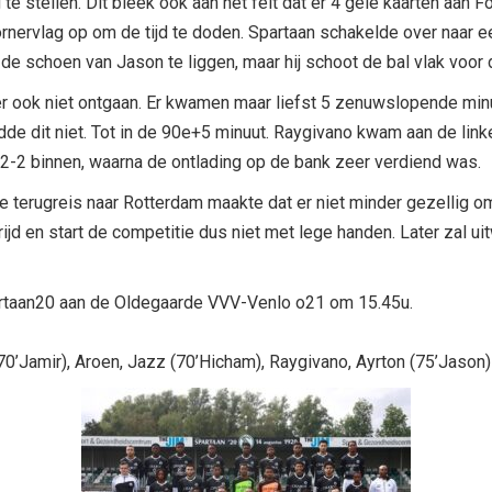
 te stellen. Dit bleek ook aan het feit dat er 4 gele kaarten aa
ornervlag op om de tijd te doden. Spartaan schakelde over naar ee
 de schoen van Jason te liggen, maar hij schoot de bal vlak voor 
er ook niet ontgaan. Er kwamen maar liefst 5 zenuwslopende min
dde dit niet. Tot in de 90e+5 minuut. Raygivano kwam aan de linker
e 2-2 binnen, waarna de ontlading op de bank zeer verdiend was.
De terugreis naar Rotterdam maakte dat er niet minder gezellig o
 en start de competitie dus niet met lege handen. Later zal uit
taan20 aan de Oldegaarde VVV-Venlo o21 om 15.45u.
(70’Jamir), Aroen, Jazz (70’Hicham), Raygivano, Ayrton (75’Jason