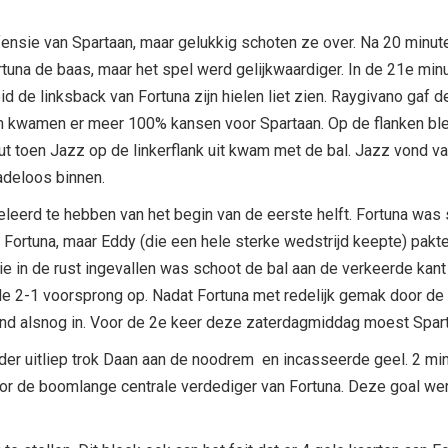
ensie van Spartaan, maar gelukkig schoten ze over. Na 20 minut
una de baas, maar het spel werd gelijkwaardiger. In de 21e minu
 de linksback van Fortuna zijn hielen liet zien. Raygivano gaf de 
am kwamen er meer 100% kansen voor Spartaan. Op de flanken blee
t toen Jazz op de linkerflank uit kwam met de bal. Jazz vond va
adeloos binnen.
eleerd te hebben van het begin van de eerste helft. Fortuna was 
y Fortuna, maar Eddy (die een hele sterke wedstrijd keepte) pakt
ie in de rust ingevallen was schoot de bal aan de verkeerde kant
de 2-1 voorsprong op. Nadat Fortuna met redelijk gemak door de 
ound alsnog in. Voor de 2e keer deze zaterdagmiddag moest Spar
r uitliep trok Daan aan de noodrem en incasseerde geel. 2 minut
door de boomlange centrale verdediger van Fortuna. Deze goal we