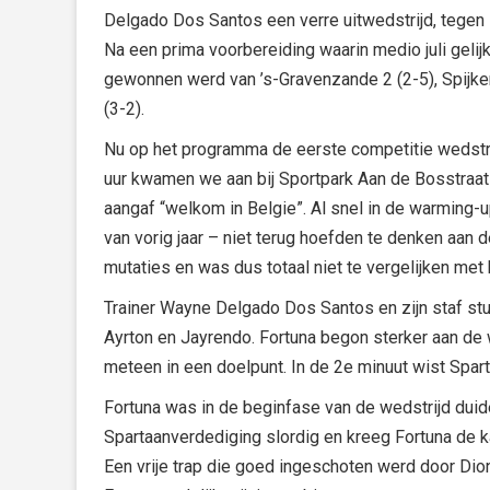
Delgado Dos Santos een verre uitwedstrijd, tegen 
Na een prima voorbereiding waarin medio juli geli
gewonnen werd van ’s-Gravenzande 2 (2-5), Spijke
(3-2).
Nu op het programma de eerste competitie wedstrijd
uur kwamen we aan bij Sportpark Aan de Bosstraat 
aangaf “welkom in Belgie”. Al snel in de warming-
van vorig jaar – niet terug hoefden te denken aan de
mutaties en was dus totaal niet te vergelijken me
Trainer Wayne Delgado Dos Santos en zijn staf stuu
Ayrton en Jayrendo. Fortuna begon sterker aan de w
meteen in een doelpunt. In de 2e minuut wist Spar
Fortuna was in de beginfase van de wedstrijd duide
Spartaanverdediging slordig en kreeg Fortuna de k
Een vrije trap die goed ingeschoten werd door Dio