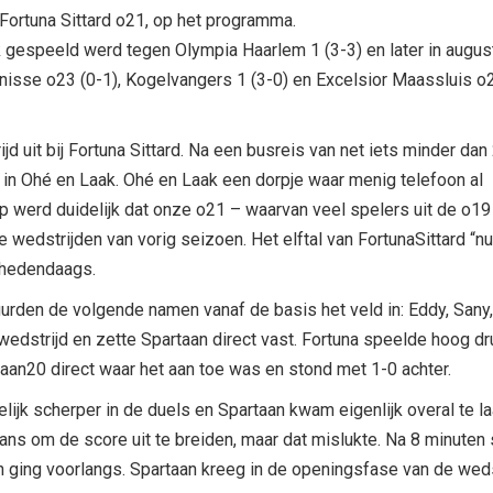
Fortuna Sittard o21, op het programma.
jk gespeeld werd tegen Olympia Haarlem 1 (3-3) en later in augus
nisse o23 (0-1), Kogelvangers 1 (3-0) en Excelsior Maassluis o
 uit bij Fortuna Sittard. Na een busreis van net iets minder dan
in Ohé en Laak. Ohé en Laak een dorpje waar menig telefoon al
up werd duidelijk dat onze o21 – waarvan veel spelers uit de o19
 wedstrijden van vorig seizoen. Het elftal van FortunaSittard “nu”
t hedendaags.
rden de volgende namen vanaf de basis het veld in: Eddy, Sany, 
edstrijd en zette Spartaan direct vast. Fortuna speelde hoog druk
taan20 direct waar het aan toe was en stond met 1-0 achter.
lijk scherper in de duels en Spartaan kwam eigenlijk overal te 
ans om de score uit te breiden, maar dat mislukte. Na 8 minuten
n ging voorlangs. Spartaan kreeg in de openingsfase van de weds