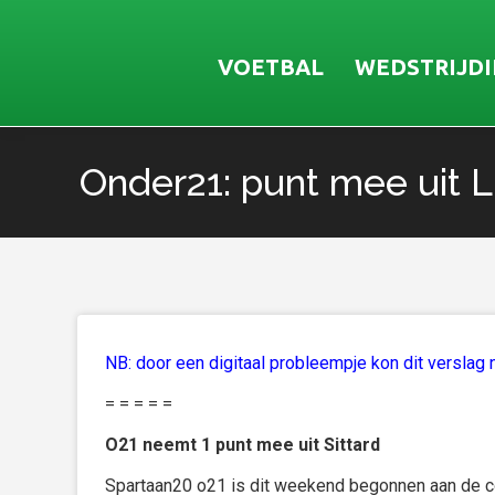
VOETBAL
WEDSTRIJD
Onder21: punt mee uit 
Je bent hier:
NB: door een digitaal probleempje kon dit verslag
= = = = =
O21 neemt 1 punt mee uit Sittard
Spartaan20 o21 is dit weekend begonnen aan de com