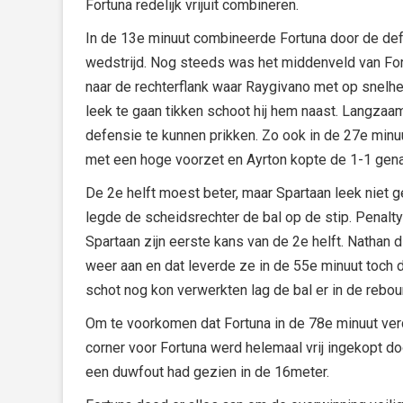
Fortuna redelijk vrijuit combineren.
In de 13e minuut combineerde Fortuna door de def
wedstrijd. Nog steeds was het middenveld van Fort
naar de rechterflank waar Raygivano met op snelheid
leek te gaan tikken schoot hij hem naast. Langza
defensie te kunnen prikken. Zo ook in de 27e minuu
met een hoge voorzet en Ayrton kopte de 1-1 gen
De 2e helft moest beter, maar Spartaan leek niet g
legde de scheidsrechter de bal op de stip. Penalt
Spartaan zijn eerste kans van de 2e helft. Nathan d
weer aan en dat leverde ze in de 55e minuut toch 
schot nog kon verwerkten lag de bal er in de reb
Om te voorkomen dat Fortuna in de 78e minuut verde
corner voor Fortuna werd helemaal vrij ingekopt 
een duwfout had gezien in de 16meter.