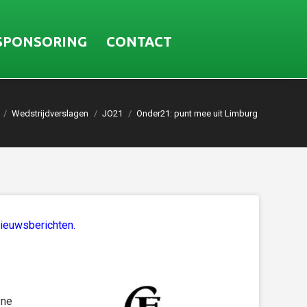
SPONSORING
CONTACT
Wedstrijdverslagen
JO21
Onder21: punt mee uit Limburg
nieuwsberichten.
yne