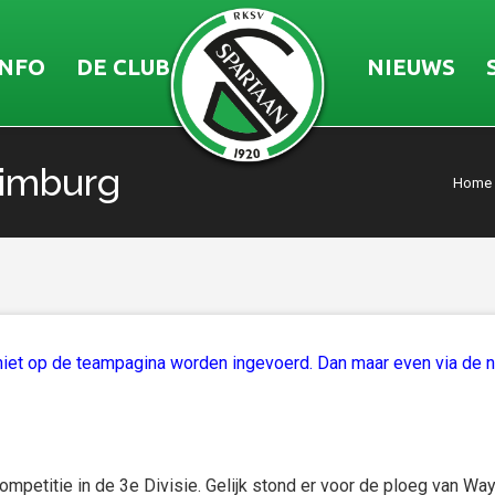
INFO
DE CLUB
NIEUWS
Limburg
Home
 niet op de teampagina worden ingevoerd. Dan maar even via de 
petitie in de 3e Divisie. Gelijk stond er voor de ploeg van Wa