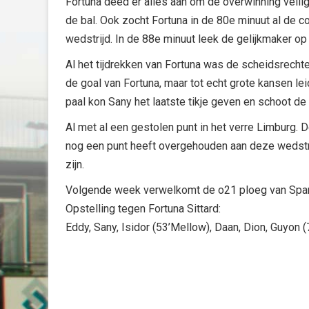
Fortuna deed er alles aan om de overwinning veilig
de bal. Ook zocht Fortuna in de 80e minuut al de c
wedstrijd. In de 88e minuut leek de gelijkmaker op
Al het tijdrekken van Fortuna was de scheidsrecht
de goal van Fortuna, maar tot echt grote kansen lei
paal kon Sany het laatste tikje geven en schoot d
Al met al een gestolen punt in het verre Limburg. 
nog een punt heeft overgehouden aan deze wedstrijd
zijn.
Volgende week verwelkomt de o21 ploeg van Spar
Opstelling tegen Fortuna Sittard:
Eddy, Sany, Isidor (53’Mellow), Daan, Dion, Guyon 