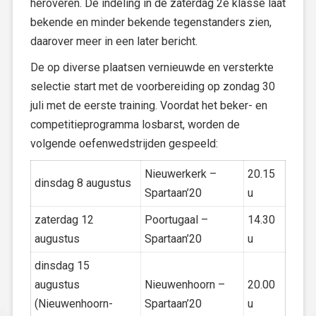
heroveren. De indeling in de zaterdag 2e klasse laat
bekende en minder bekende tegenstanders zien,
daarover meer in een later bericht.
De op diverse plaatsen vernieuwde en versterkte
selectie start met de voorbereiding op zondag 30
juli met de eerste training. Voordat het beker- en
competitieprogramma losbarst, worden de
volgende oefenwedstrijden gespeeld:
Nieuwerkerk –
20.15
dinsdag 8 augustus
Spartaan’20
u
zaterdag 12
Poortugaal –
14.30
augustus
Spartaan’20
u
dinsdag 15
augustus
Nieuwenhoorn –
20.00
(Nieuwenhoorn-
Spartaan’20
u