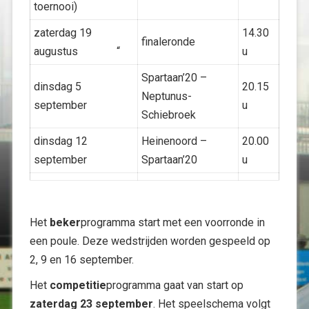
toernooi)
zaterdag 19
14.30
finaleronde
augustus “
u
Spartaan’20 –
dinsdag 5
20.15
Neptunus-
september
u
Schiebroek
dinsdag 12
Heinenoord –
20.00
september
Spartaan’20
u
Het
beker
programma start met een voorronde in
een poule. Deze wedstrijden worden gespeeld op
2, 9 en 16 september.
Het
competitie
programma gaat van start op
zaterdag 23 september
. Het speelschema volgt