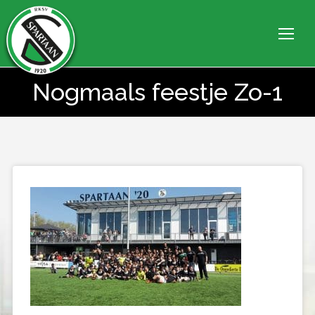
Nogmaals feestje Zo-1
Je bent hier: