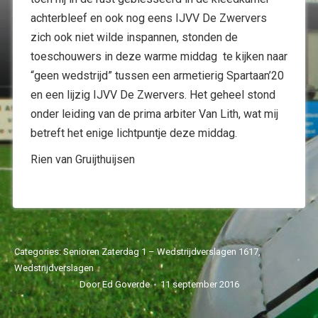
achterbleef en ook nog eens IJVV De Zwervers
zich ook niet wilde inspannen, stonden de
toeschouwers in deze warme middag te kijken naar
“geen wedstrijd” tussen een armetierig Spartaan’20
en een lijzig IJVV De Zwervers. Het geheel stond
onder leiding van de prima arbiter Van Lith, wat mij
betreft het enige lichtpuntje deze middag.
Rien van Gruijthuijsen
Categories:
Senioren Zaterdag 1 – Wedstrijdverslagen 1617
,
Wedstrijdverslagen
Door
Ed Goverde
11 september 2016