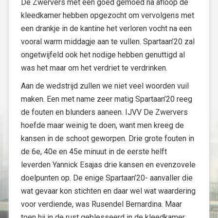
De Zwervers met een goed gemoed na afloop de
kleedkamer hebben opgezocht om vervolgens met
een drankje in de kantine het verloren vocht na een
vooral warm middagje aan te vullen. Spartaan’20 zal
ongetwijfeld ook het nodige hebben genuttigd al
was het maar om het verdriet te verdrinken.
Aan de wedstrijd zullen we niet veel woorden vuil
maken. Een met name zeer matig Spartaan’20 reeg
de fouten en blunders aaneen. IJVV De Zwervers
hoefde maar weinig te doen, want men kreeg de
kansen in de schoot geworpen. Drie grote fouten in
de 6e, 40e en 45e minuut in de eerste helft
leverden Yannick Esajas drie kansen en evenzovele
doelpunten op. De enige Spartaan’20- aanvaller die
wat gevaar kon stichten en daar wel wat waardering
voor verdiende, was Rusendel Bernardina. Maar
toen hij in de rust geblesseerd in de kleedkamer