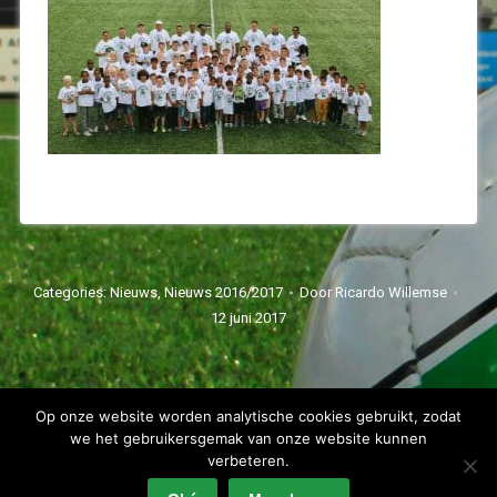
Categories:
Nieuws
,
Nieuws 2016/2017
Door
Ricardo Willemse
12 juni 2017
Op onze website worden analytische cookies gebruikt, zodat
we het gebruikersgemak van onze website kunnen
verbeteren.
Spartaan'20 Copyright 2022 - alle rechten voorbehouden