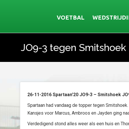
VOETBAL
WEDSTRIJD
JO9-3 tegen Smitshoek
Je bent hier:
26-11-2016 Spartaan’20 JO9-3 – Smitshoek JO
Spartaan had vandaag de topper tegen Smitshoek. 
Kansjes voor Marcus, Ambroos en Jayden ging naa
Verdedigend stond alles weer als een huis en Tho