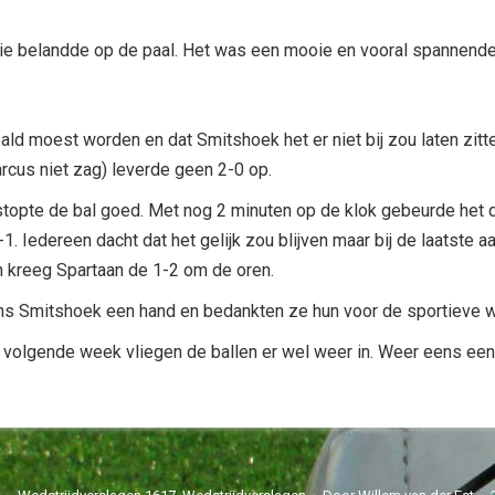
ie belandde op de paal. Het was een mooie en vooral spannend
ald moest worden en dat Smitshoek het er niet bij zou laten zit
cus niet zag) leverde geen 2-0 op.
opte de bal goed. Met nog 2 minuten op de klok gebeurde het d
Iedereen dacht dat het gelijk zou blijven maar bij de laatste 
n kreeg Spartaan de 1-2 om de oren.
ns Smitshoek een hand en bedankten ze hun voor de sportieve w
 volgende week vliegen de ballen er wel weer in. Weer eens ee