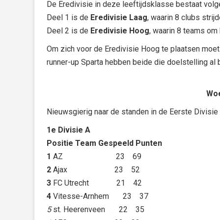
De Eredivisie in deze leeftijdsklasse bestaat volg
Deel 1 is de
Eredivisie Laag
, waarin 8 clubs stri
Deel 2 is de
Eredivisie Hoog
, waarin 8 teams om
Om zich voor de Eredivisie Hoog te plaatsen moet
runner-up Sparta hebben beide die doelstelling al
Woe
Nieuwsgierig naar de standen in de Eerste Divisie
1e Divisie A
Positie Team Gespeeld Punten
1
AZ 23 69
2
Ajax 23 52
3
FC Utrecht 21 42
4
Vitesse-Arnhem 23 37
5
st. Heerenveen 22 35