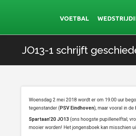
VOETBAL
WEDSTRIJD
JO13-1 schrijft geschied
Je bent hier:
Woensdag 2 mei 2018 wordt er om 19.00 uur begonn
tegenstander (
PSV Eindhoven
), maar vooral in de
Spartaan’20 JO13
(ons hoogste pupillenelftal; vr
mooier worden! Het jongensboek kan misschien ui