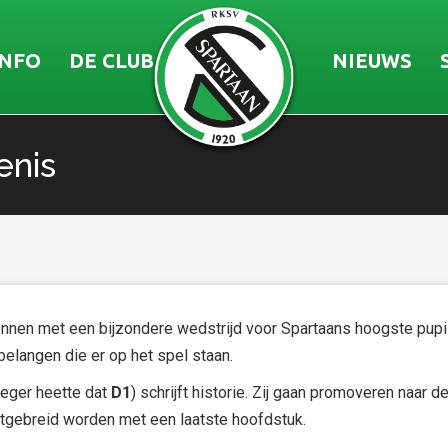
INFO
DE CLUB
NIEUWS
enis
en met een bijzondere wedstrijd voor Spartaans hoogste pupille
 belangen die er op het spel staan.
oeger heette dat
D1
) schrijft historie. Zij gaan promoveren naar d
tgebreid worden met een laatste hoofdstuk.