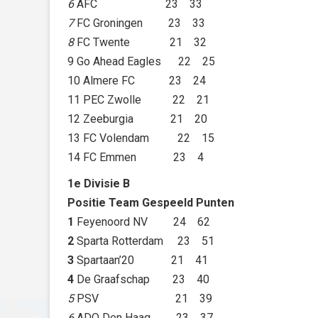
6
AFC 23 33
7
FC Groningen 23 33
8
FC Twente 21 32
9 Go Ahead Eagles 22 25
10 Almere FC 23 24
11 PEC Zwolle 22 21
12 Zeeburgia 21 20
13 FC Volendam 22 15
14 FC Emmen 23 4
1e Divisie B
Positie Team Gespeeld Punten
1
Feyenoord NV 24 62
2
Sparta Rotterdam 23 51
3
Spartaan’20 21 41
4
De Graafschap 23 40
5
PSV 21 39
6
ADO Den Haag 23 37