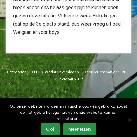
bleek Rhoon ons helaas geen pijn te kunnen doen
gezien deze uitslag. Volgende week Hekelingen
(dat op de 3e plaats staat), dus weer vroeg uit bed.
We gaan er voor boys.
Categories:
JO11-10
,
Wedstrijdverslagen
Door
Willem van der Est
28 oktober 2017
Op onze website worden analytische cookies gebruikt, zodat
we het gebruikersgemak van onze website kunnen
verbeteren.
Spartaan'20 Copyright 2022 - alle rechten voorbehouden
Oké
Meer lezen
Privacyverklaring