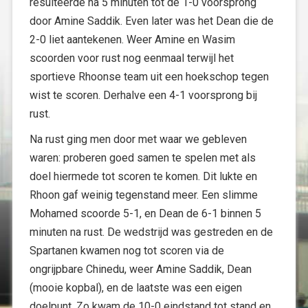
resulteerde na 5 minuten tot de 1-0 voorsprong
door Amine Saddik. Even later was het Dean die de
2-0 liet aantekenen. Weer Amine en Wasim
scoorden voor rust nog eenmaal terwijl het
sportieve Rhoonse team uit een hoekschop tegen
wist te scoren. Derhalve een 4-1 voorsprong bij
rust.
Na rust ging men door met waar we gebleven
waren: proberen goed samen te spelen met als
doel hiermede tot scoren te komen. Dit lukte en
Rhoon gaf weinig tegenstand meer. Een slimme
Mohamed scoorde 5-1, en Dean de 6-1 binnen 5
minuten na rust. De wedstrijd was gestreden en de
Spartanen kwamen nog tot scoren via de
ongrijpbare Chinedu, weer Amine Saddik, Dean
(mooie kopbal), en de laatste was een eigen
doelpunt. Zo kwam de 10-0 eindstand tot stand en