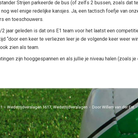
stander Strijen parkeerde de bus (of zelfs 2 bussen, zoals dat 
og wel enige redelijke kansjes. Ja, een tactisch foefje van onz
ers en toeschouwers.
/2 jaar geleden is dat ons E1 team voor het laatst een competiti
tijd “door een keer te verliezen leer je de volgende keer weer 
 ook zien als team.
ingen zijn hooggespannen en als jullie je niveau halen (zoals je
1 – Wedstrijdverslagen 1617
,
Wedstrijdverslagen
Door
Willem van der Est