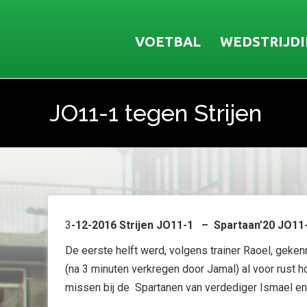
VOETBAL
WEDSTRIJD
JO11-1 tegen Strijen
Je bent hier:
3
-12-2016 Strijen JO11-1 – Spartaan’20 JO11
De eerste helft werd, volgens trainer Raoel, geken
(na 3 minuten verkregen door Jamal) al voor rust h
missen bij de Spartanen van verdediger Ismael en 