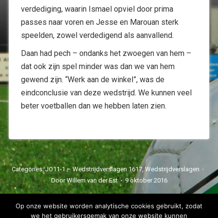
verdediging, waarin Ismael opviel door prima
passes naar voren en Jesse en Marouan sterk
speelden, zowel verdedigend als aanvallend.
Daan had pech – ondanks het zwoegen van hem –
dat ook zijn spel minder was dan we van hem
gewend zijn. “Werk aan de winkel”, was de
eindconclusie van deze wedstrijd. We kunnen veel
beter voetballen dan we hebben laten zien.
Categories:
JO11-1 – Wedstrijdverslagen 1617
,
Wedstrijdverslagen
Door
Willem van der Est
9 oktober 2016
Op onze website worden analytische cookies gebruikt, zodat
we het gebruikersgemak van onze website kunnen