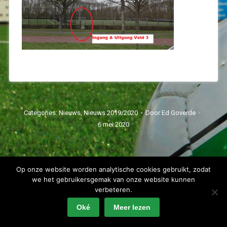
Categories:
Nieuws
,
Nieuws 2019/2020
Door
Ed Goverde
6 mei 2020
Op onze website worden analytische cookies gebruikt, zodat
we het gebruikersgemak van onze website kunnen
verbeteren.
Spartaan'20 Copyright 2022 - alle rechten voorbehouden
Oké
Meer lezen
Privacyverklaring