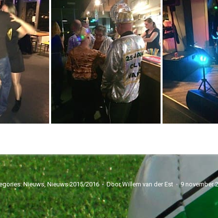
egories:
Nieuws
,
Nieuws 2015/2016
Door
Willem van der Est
9 november 