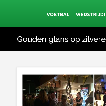
VOETBAL
WEDSTRIJD
Gouden glans op zilvere
Je bent hier: