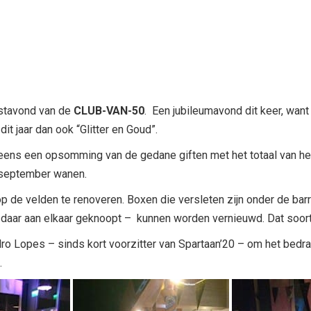
estavond van de
CLUB-VAN-50
. Een jubileumavond dit keer, want
it jaar dan ook “Glitter en Goud”.
eens een opsomming van de gedane giften met het totaal van het
 september wanen.
 op de velden te renoveren. Boxen die versleten zijn onder de 
daar aan elkaar geknoopt – kunnen worden vernieuwd. Dat soort
ro Lopes – sinds kort voorzitter van Spartaan’20 – om het bed
.