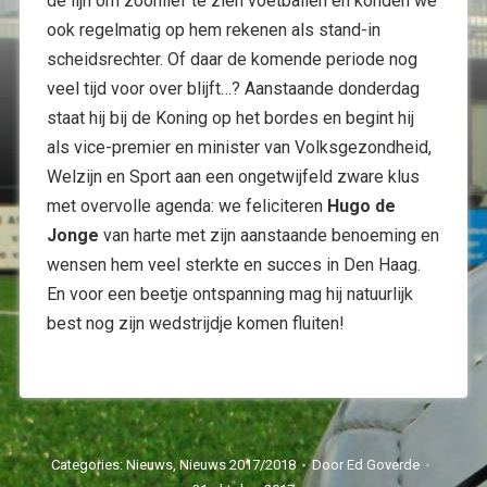
de lijn om zoonlief te zien voetballen en konden we
ook regelmatig op hem rekenen als stand-in
scheidsrechter. Of daar de komende periode nog
veel tijd voor over blijft…? Aanstaande donderdag
staat hij bij de Koning op het bordes en begint hij
als vice-premier en minister van Volksgezondheid,
Welzijn en Sport aan een ongetwijfeld zware klus
met overvolle agenda: we feliciteren
Hugo de
Jonge
van harte met zijn aanstaande benoeming en
wensen hem veel sterkte en succes in Den Haag.
En voor een beetje ontspanning mag hij natuurlijk
best nog zijn wedstrijdje komen fluiten!
Categories:
Nieuws
,
Nieuws 2017/2018
Door
Ed Goverde