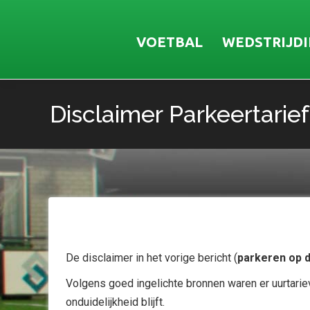
VOETBAL
WEDSTRIJD
Disclaimer Parkeertarief
Je bent hier:
De disclaimer in het vorige bericht (
parkeren op 
Volgens goed ingelichte bronnen waren er uurtari
onduidelijkheid blijft.