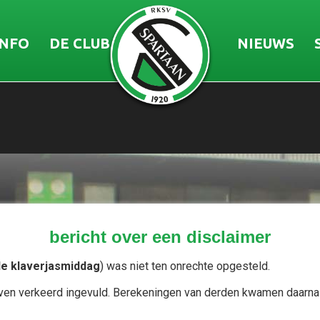
INFO
DE CLUB
NIEUWS
bericht over een disclaimer
de klaverjasmiddag
) was niet ten onrechte opgesteld.
even verkeerd ingevuld. Berekeningen van derden kwamen daarna