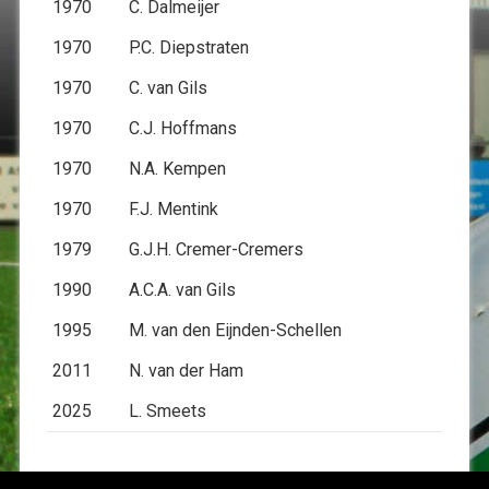
1970
C. Dalmeijer
1970
P.C. Diepstraten
1970
C. van Gils
1970
C.J. Hoffmans
1970
N.A. Kempen
1970
F.J. Mentink
1979
G.J.H. Cremer-Cremers
1990
A.C.A. van Gils
1995
M. van den Eijnden-Schellen
2011
N. van der Ham
2025
L. Smeets