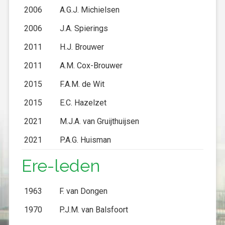
2006
A.G.J. Michielsen
2006
J.A. Spierings
2011
H.J. Brouwer
2011
A.M. Cox-Brouwer
2015
F.A.M. de Wit
2015
E.C. Hazelzet
2021
M.J.A. van Gruijthuijsen
2021
P.A.G. Huisman
Ere-leden
1963
F. van Dongen
1970
P.J.M. van Balsfoort