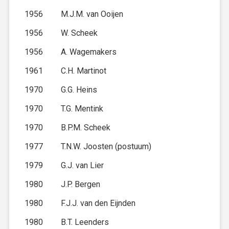
1956
M.J.M. van Ooijen
1956
W. Scheek
1956
A. Wagemakers
1961
C.H. Martinot
1970
G.G. Heins
1970
T.G. Mentink
1970
B.P.M. Scheek
1977
T.N.W. Joosten (postuum)
1979
G.J. van Lier
1980
J.P. Bergen
1980
F.J.J. van den Eijnden
1980
B.T. Leenders