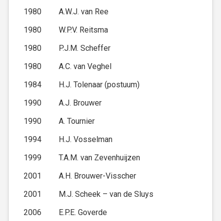
1980
A.W.J. van Ree
1980
W.P.V. Reitsma
1980
P.J.M. Scheffer
1980
A.C. van Veghel
1984
H.J. Tolenaar (postuum)
1990
A.J. Brouwer
1990
A. Tournier
1994
H.J. Vosselman
1999
T.A.M. van Zevenhuijzen
2001
A.H. Brouwer-Visscher
2001
M.J. Scheek – van de Sluys
2006
E.P.E. Goverde