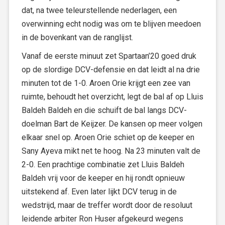
dat, na twee teleurstellende nederlagen, een
overwinning echt nodig was om te blijven meedoen
in de bovenkant van de ranglijst.
Vanaf de eerste minuut zet Spartaan’20 goed druk
op de slordige DCV-defensie en dat leidt al na drie
minuten tot de 1-0. Aroen Orie krijgt een zee van
ruimte, behoudt het overzicht, legt de bal af op Lluis
Baldeh Baldeh en die schuift de bal langs DCV-
doelman Bart de Keijzer. De kansen op meer volgen
elkaar snel op. Aroen Orie schiet op de keeper en
Sany Ayeva mikt net te hoog. Na 23 minuten valt de
2-0. Een prachtige combinatie zet Lluis Baldeh
Baldeh vrij voor de keeper en hij rondt opnieuw
uitstekend af. Even later lijkt DCV terug in de
wedstrijd, maar de treffer wordt door de resoluut
leidende arbiter Ron Huser afgekeurd wegens