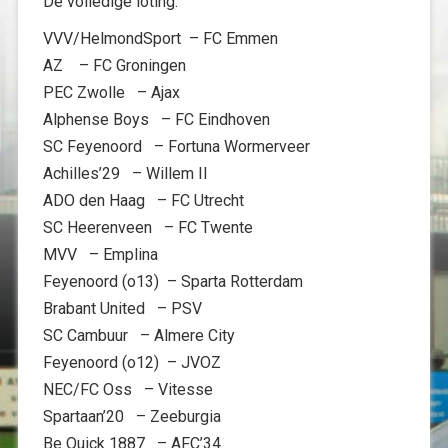
De volledige loting:
VVV/HelmondSport – FC Emmen
AZ – FC Groningen
PEC Zwolle – Ajax
Alphense Boys – FC Eindhoven
SC Feyenoord – Fortuna Wormerveer
Achilles’29 – Willem II
ADO den Haag – FC Utrecht
SC Heerenveen – FC Twente
MVV – Emplina
Feyenoord (o13) – Sparta Rotterdam
Brabant United – PSV
SC Cambuur – Almere City
Feyenoord (o12) – JVOZ
NEC/FC Oss – Vitesse
Spartaan’20 – Zeeburgia
Be Quick 1887 – AFC’34