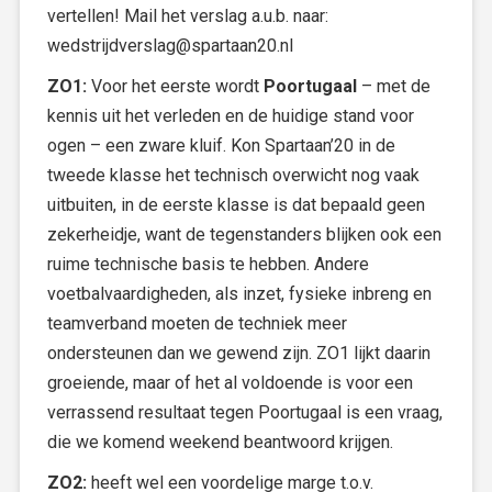
vertellen! Mail het verslag a.u.b. naar:
wedstrijdverslag@spartaan20.nl
ZO1:
Voor het eerste wordt
Poortugaal
– met de
kennis uit het verleden en de huidige stand voor
ogen – een zware kluif. Kon Spartaan’20 in de
tweede klasse het technisch overwicht nog vaak
uitbuiten, in de eerste klasse is dat bepaald geen
zekerheidje, want de tegenstanders blijken ook een
ruime technische basis te hebben. Andere
voetbalvaardigheden, als inzet, fysieke inbreng en
teamverband moeten de techniek meer
ondersteunen dan we gewend zijn. ZO1 lijkt daarin
groeiende, maar of het al voldoende is voor een
verrassend resultaat tegen Poortugaal is een vraag,
die we komend weekend beantwoord krijgen.
ZO2:
heeft wel een voordelige marge t.o.v.