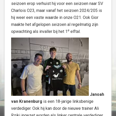
seizoen erop verhuist hij voor een seizoen naar SV
Charlois O23, maar vanaf het seizoen 2024/205 is
hij weer een vaste waarde in onze O21. Ook Gior
maakte het afgelopen seizoen al regelmatig zijn
e
opwachting als invaller bij het 1
elftal.
Janoah
van Kranenburg
is een 18-jarige linksbenige
verdediger. Ook hij kan door de nieuwe trainer Ali
Rziki ingezet worden als linker centrale verdediger