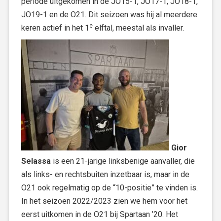
periode uitgekomen in de JO15-1, JO17-1, JO18-1,
JO19-1 en de O21. Dit seizoen was hij al meerdere
e
keren actief in het 1
elftal, meestal als invaller.
Gior
Selassa
is een 21-jarige linksbenige aanvaller, die
als links- en rechtsbuiten inzetbaar is, maar in de
O21 ook regelmatig op de “10-positie” te vinden is.
In het seizoen 2022/2023 zien we hem voor het
eerst uitkomen in de O21 bij Spartaan ’20. Het