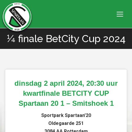
¼ finale BetCity Cup 2024
Je bent hier:
dinsdag 2 april 2024, 20:30 uur
kwartfinale BETCITY CUP
Spartaan 20 1 – Smitshoek 1
Sportpark Spartaan’20
Oldegaarde 251
3084 AA Rotterdam